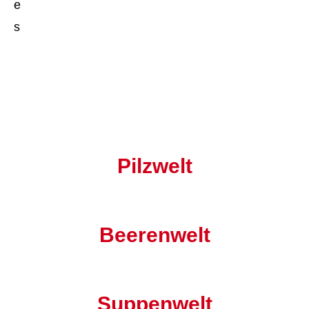
e
s
Pilzwelt
Beerenwelt
Suppenwelt