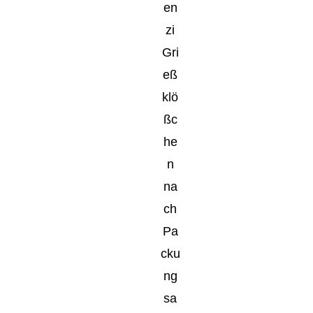
en
zi
Gri
eß
klö
ßc
he
n
na
ch
Pa
cku
ng
sa