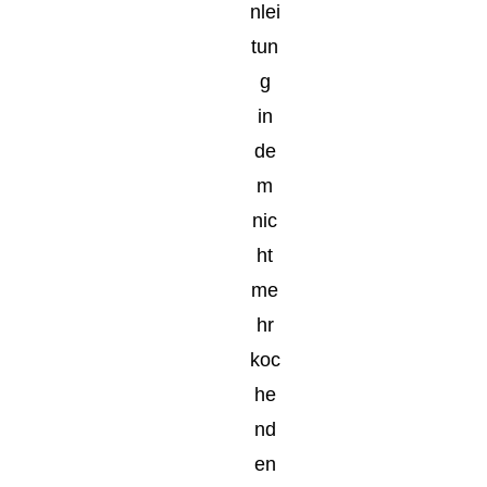
nlei
tun
g
in
de
m
nic
ht
me
hr
koc
he
nd
en