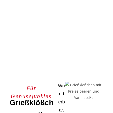
Wu
Für
nd
Genussjunkies
Grießklößch
erb
ar.