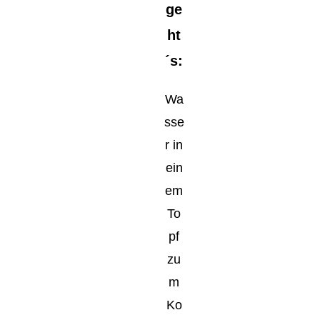
ge
ht
´s:
Wa
sse
r in
ein
em
To
pf
zu
m
Ko