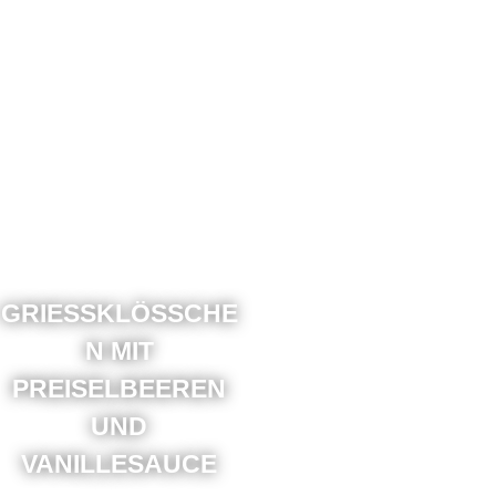
GRIESSKLÖSSCHEN
MIT PR
EISELBEEREN UN
D VA
NILLESAUCE