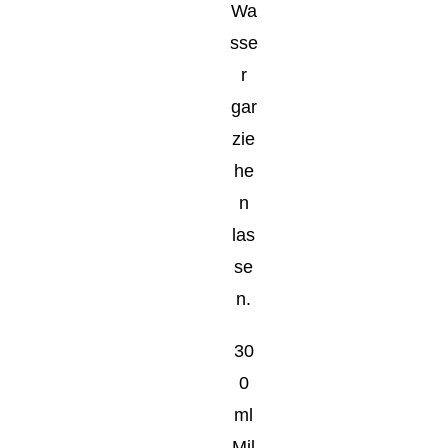
Wa
sse
r
gar
zie
he
n
las
se
n.
30
0
ml
Mil