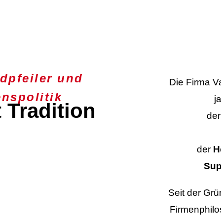
dpfeiler und
Die Firma V
nspolitik
j
t Tradition
de
der
H
Sup
Seit der Gr
Firmenphilo