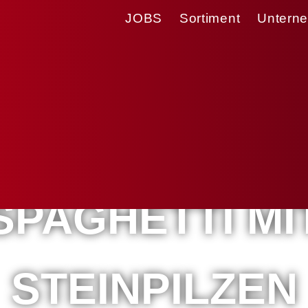
JOBS
Sortiment
Untern
Probier doch mal was Neues.
SPAGHETTI MI
STEINPILZEN