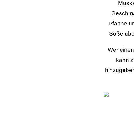
Muska
Geschmac
Pfanne un
Soße übe
Wer eine
kann z
hinzugeben