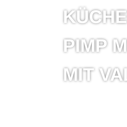
KÜCHE
PIMP M
MIT VA