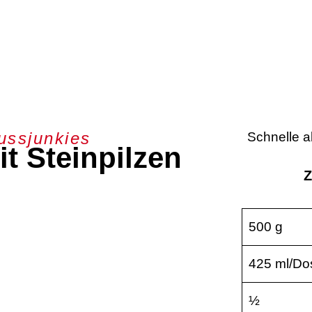
ussjunkies
Schnelle a
it Steinpilzen
Z
500 g
425 ml/Do
½