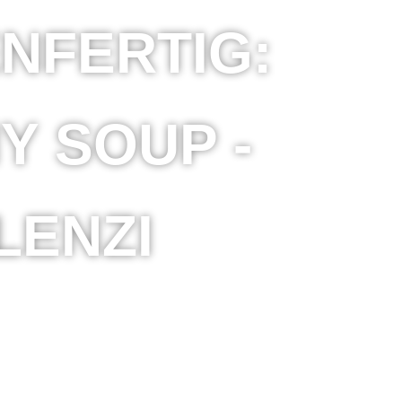
NFERTIG:
Y SOUP -
LENZI