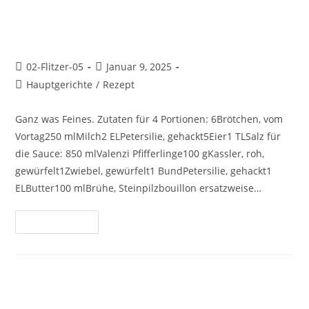
Semmelknödel in
Pfifferlingrahm
02-Flitzer-05
Januar 9, 2025
Hauptgerichte
/
Rezept
Ganz was Feines. Zutaten für 4 Portionen: 6Brötchen, vom
Vortag250 mlMilch2 ELPetersilie, gehackt5Eier1 TLSalz für
die Sauce: 850 mlValenzi Pfifferlinge100 gKassler, roh,
gewürfelt1Zwiebel, gewürfelt1 BundPetersilie, gehackt1
ELButter100 mlBrühe, Steinpilzbouillon ersatzweise…
Weiterlesen