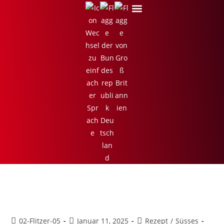
Löffelbiskuit Schicht-Dessert
02-Flitzer-05
Januar 11, 2025
Rezept
/
Süsses