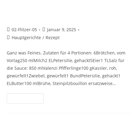
Semmelknödel in
Pfifferlingrahm
02-Flitzer-05
Januar 9, 2025
Hauptgerichte
/
Rezept
Ganz was Feines. Zutaten für 4 Portionen: 6Brötchen, vom
Vortag250 mlMilch2 ELPetersilie, gehackt5Eier1 TLSalz für
die Sauce: 850 mlValenzi Pfifferlinge100 gKassler, roh,
gewürfelt1Zwiebel, gewürfelt1 BundPetersilie, gehackt1
ELButter100 mlBrühe, Steinpilzbouillon ersatzweise…
Weiterlesen