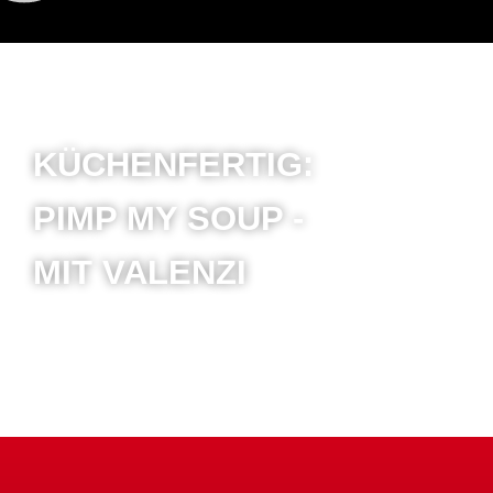
KÜCHENFERTIG:
PIMP MY SOUP -
MIT VALENZI