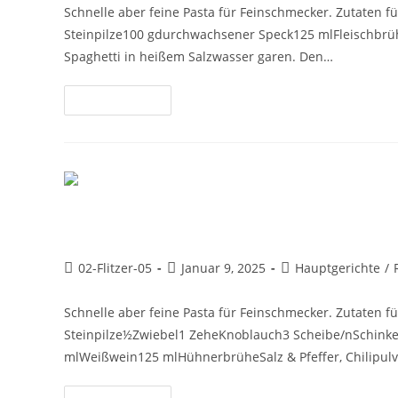
Schnelle aber feine Pasta für Feinschmecker. Zutaten f
Steinpilze100 gdurchwachsener Speck125 mlFleischbrü
Spaghetti in heißem Salzwasser garen. Den…
Weiterlesen
Spaghetti mit Steinpilzen
02-Flitzer-05
Januar 9, 2025
Hauptgerichte
/
Schnelle aber feine Pasta für Feinschmecker. Zutaten f
Steinpilze½Zwiebel1 ZeheKnoblauch3 Scheibe/nSchink
mlWeißwein125 mlHühnerbrüheSalz & Pfeffer, Chilipulv