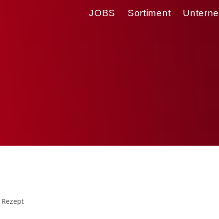
JOBS
Sortiment
Untern
oße
Rezept