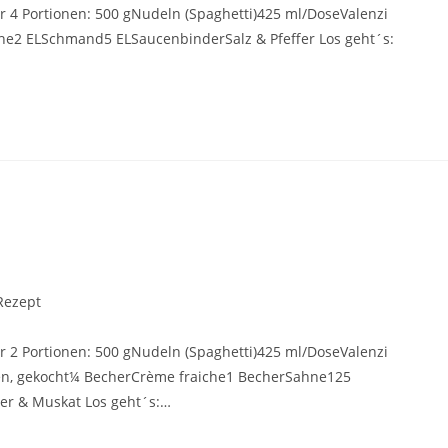
ür 4 Portionen: 500 gNudeln (Spaghetti)425 ml/DoseValenzi
he2 ELSchmand5 ELSaucenbinderSalz & Pfeffer Los geht´s:
Rezept
ür 2 Portionen: 500 gNudeln (Spaghetti)425 ml/DoseValenzi
en, gekocht¼ BecherCrème fraiche1 BecherSahne125
er & Muskat Los geht´s:…