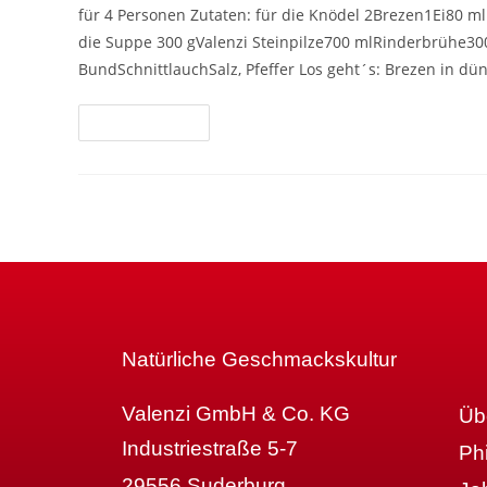
für 4 Personen Zutaten: für die Knödel 2Brezen1Ei80 ml
die Suppe 300 gValenzi Steinpilze700 mlRinderbrühe
BundSchnittlauchSalz, Pfeffer Los geht´s: Brezen in d
Weiterlesen
Natürliche Geschmackskultur
Valenzi GmbH & Co. KG
Üb
Industriestraße 5-7
Ph
29556 Suderburg