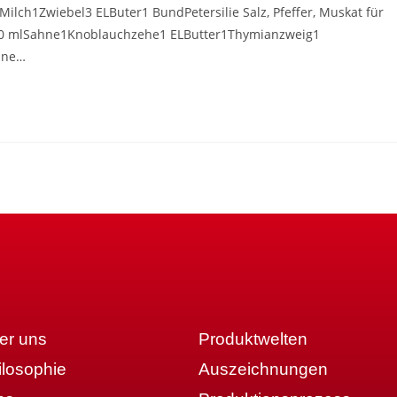
Milch1Zwiebel3 ELButer1 BundPetersilie Salz, Pfeffer, Muskat für
300 mlSahne1Knoblauchzehe1 ELButter1Thymianzweig1
ünne…
er uns
Produktwelten
ilosophie
Auszeichnungen