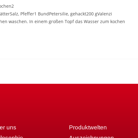
nochen2
terSalz, Pfeffer1 BundPetersilie, gehackt200 gValenzi
ochen waschen. In einem großen Topf das Wasser zum kochen
er uns
Produktwelten
ilosophie
Auszeichnungen