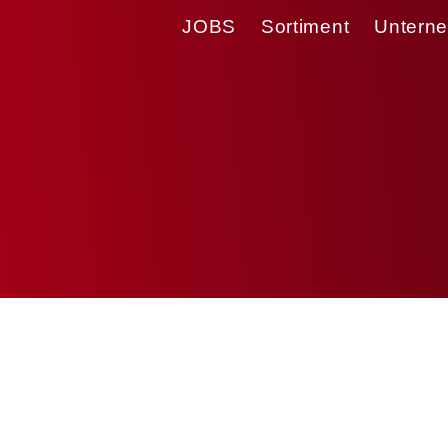
JOBS
Sortiment
Untern
 Grießklößchen