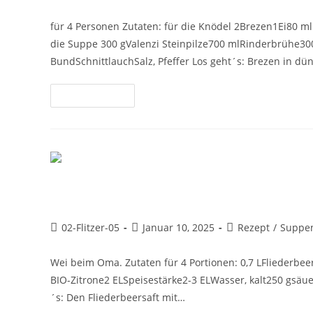
für 4 Personen Zutaten: für die Knödel 2Brezen1Ei80 ml
die Suppe 300 gValenzi Steinpilze700 mlRinderbrühe
BundSchnittlauchSalz, Pfeffer Los geht´s: Brezen in d
Weiterlesen
Fliederbeer-Suppe mit Grießk
02-Flitzer-05
Januar 10, 2025
Rezept
/
Suppen
Wei beim Oma. Zutaten für 4 Portionen: 0,7 LFliederb
BIO-Zitrone2 ELSpeisestärke2-3 ELWasser, kalt250 gsäuer
´s: Den Fliederbeersaft mit…