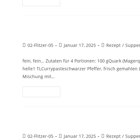
Weiterlesen
Preiselbeerdip
02-Flitzer-05
Januar 17, 2025
Rezept
/
Suppen
fein, fein… Zutaten für 4 Portionen: 100 gQuark (Magerq
helle1 TLCurrypasteschwarzer Pfeffer, frisch gemahlen 
Mischung mit…
Weiterlesen
Steinpilz-Suppe mit Brezenknö
02-Flitzer-05
Januar 17, 2025
Rezept
/
Suppen