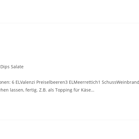
Dips Salate
tionen: 6 ELValenzi Preiselbeeren3 ELMeerrettich1 SchussWeinbran
hen lassen, fertig. Z.B. als Topping für Käse…