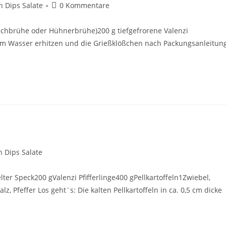
 Dips Salate
0 Kommentare
ischbrühe oder Hühnerbrühe)200 g tiefgefrorene Valenzi
inem Wasser erhitzen und die Grießklößchen nach Packungsanleitun
fifferlingen
 Dips Salate
er Speck200 gValenzi Pfifferlinge400 gPellkartoffeln1Zwiebel,
, Pfeffer Los geht´s: Die kalten Pellkartoffeln in ca. 0,5 cm dicke