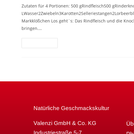
Zutaten für 4 Portionen: 500 gRindfleisch500 gRinderk
LWasser2Zwiebeln3Karotten2Selleriestangen2Lorbeerblät
Markklößchen Los geht´s: Das Rindfleisch und die Kn
bringen.…
Weiterlesen
Natürliche Geschmackskultur
Valenzi GmbH & Co. KG
Üb
Industriestraße 5-7
Ph