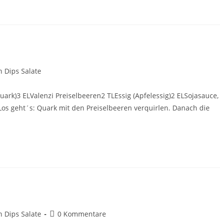
 Dips Salate
uark)3 ELValenzi Preiselbeeren2 TLEssig (Apfelessig)2 ELSojasauce,
Los geht´s: Quark mit den Preiselbeeren verquirlen. Danach die
deln
 Dips Salate
0 Kommentare