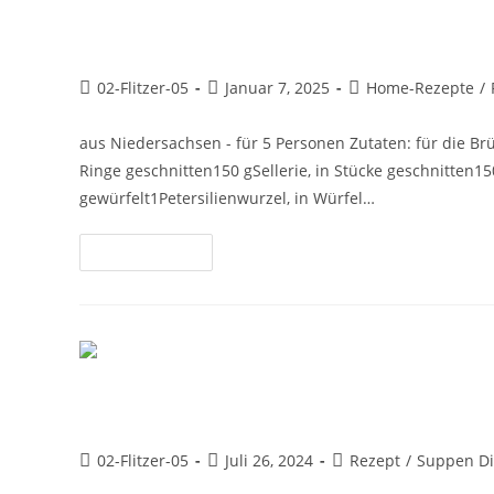
Klassische Hochzeitssuppe
02-Flitzer-05
Januar 7, 2025
Home-Rezepte
/
aus Niedersachsen - für 5 Personen Zutaten: für die 
Ringe geschnitten150 gSellerie, in Stücke geschnitten1
gewürfelt1Petersilienwurzel, in Würfel…
Weiterlesen
Klare Suppe mit Markklößchen
02-Flitzer-05
Juli 26, 2024
Rezept
/
Suppen Di