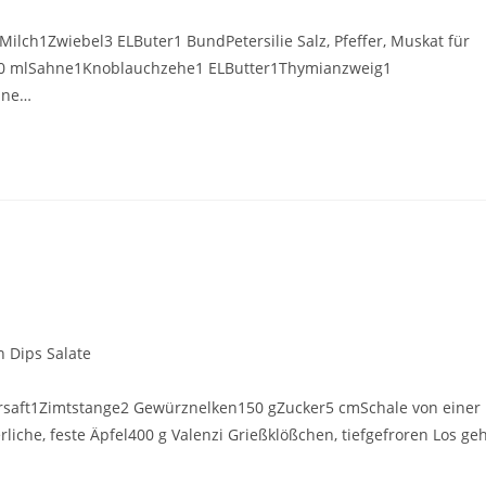
Milch1Zwiebel3 ELButer1 BundPetersilie Salz, Pfeffer, Muskat für
300 mlSahne1Knoblauchzehe1 ELButter1Thymianzweig1
ünne…
lößchen
 Dips Salate
eersaft1Zimtstange2 Gewürznelken150 gZucker5 cmSchale von einer
liche, feste Äpfel400 g Valenzi Grießklößchen, tiefgefroren Los ge