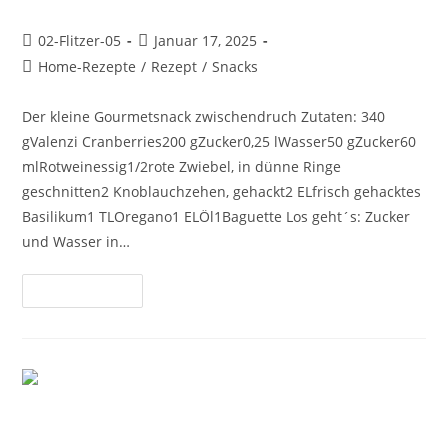
02-Flitzer-05
Januar 17, 2025
Home-Rezepte
/
Rezept
/
Snacks
Der kleine Gourmetsnack zwischendruch Zutaten: 340
gValenzi Cranberries200 gZucker0,25 lWasser50 gZucker60
mlRotweinessig1/2rote Zwiebel, in dünne Ringe
geschnitten2 Knoblauchzehen, gehackt2 ELfrisch gehacktes
Basilikum1 TLOregano1 ELÖl1Baguette Los geht´s: Zucker
und Wasser in…
Weiterlesen