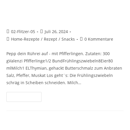
Pfiffiges Rührei mit Pfifferlingen
02-Flitzer-05
Juli 26, 2024
Home-Rezepte
/
Rezept
/
Snacks
0 Kommentare
Pepp dein Rührei auf - mit Pfifferlingen. Zutaten: 300
gValenzi Pfifferlinge1/2 BundFrühlingszwiebeln8Eier80
mlMilch1 ELThymian, gehackt Butterschmalz zum Anbraten
Salz, Pfeffer, Muskat Los geht´s: Die Frühlingszwiebeln
schräg in Scheiben schneiden. Milch…
Weiterlesen