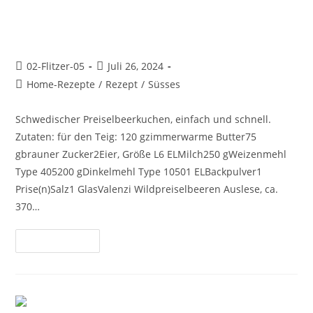
Aus Schweden: Lingonkaka
02-Flitzer-05
Juli 26, 2024
Home-Rezepte
/
Rezept
/
Süsses
Schwedischer Preiselbeerkuchen, einfach und schnell.
Zutaten: für den Teig: 120 gzimmerwarme Butter75
gbrauner Zucker2Eier, Größe L6 ELMilch250 gWeizenmehl
Type 405200 gDinkelmehl Type 10501 ELBackpulver1
Prise(n)Salz1 GlasValenzi Wildpreiselbeeren Auslese, ca.
370…
Weiterlesen