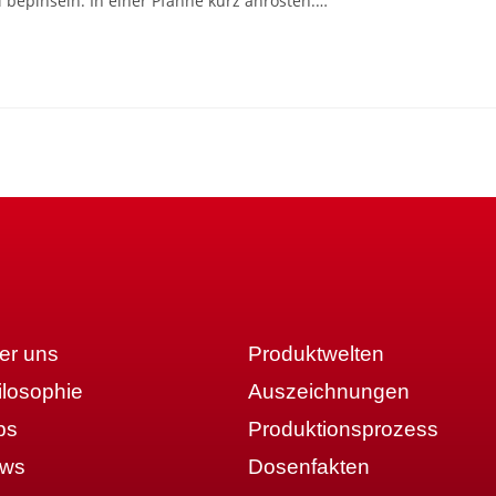
 bepinseln. In einer Pfanne kurz anrösten.…
er uns
Produktwelten
ilosophie
Auszeichnungen
bs
Produktionsprozess
ws
Dosenfakten