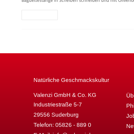
Baguettestange in Scheiben schneiden und mit Olivenöl
Weiterlesen
Natürliche Geschmackskultur
Valenzi GmbH & Co. KG
Üb
Industriestraße 5-7
Ph
29556 Suderburg
Jo
Telefon:
05826 - 889 0
Ne