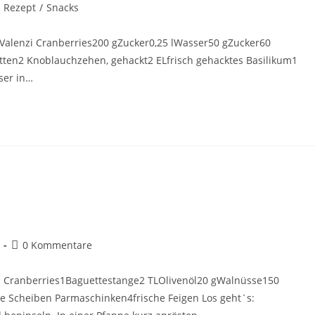
Rezept
/
Snacks
Valenzi Cranberries200 gZucker0,25 lWasser50 gZucker60
tten2 Knoblauchzehen, gehackt2 ELfrisch gehacktes Basilikum1
ser in…
Frischkäse
0 Kommentare
I Cranberries1Baguettestange2 TLOlivenöl20 gWalnüsse150
 Scheiben Parmaschinken4frische Feigen Los geht´s: