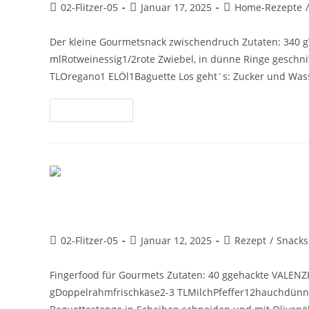
02-Flitzer-05
Januar 17, 2025
Home-Rezepte
/
Der kleine Gourmetsnack zwischendruch Zutaten: 340 g
mlRotweinessig1/2rote Zwiebel, in dünne Ringe geschni
TLOregano1 ELÖl1Baguette Los geht´s: Zucker und Was
Weiterlesen
Feigen Crostini mit Cranberry 
02-Flitzer-05
Januar 12, 2025
Rezept
/
Snacks
Fingerfood für Gourmets Zutaten: 40 ggehackte VALENZ
gDoppelrahmfrischkäse2-3 TLMilchPfeffer12hauchdünne